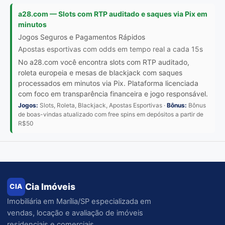
a28.com — Slots com RTP auditado e saques via Pix em
minutos
Jogos Seguros e Pagamentos Rápidos
Apostas esportivas com odds em tempo real a cada 15s
No a28.com você encontra slots com RTP auditado,
roleta europeia e mesas de blackjack com saques
processados em minutos via Pix. Plataforma licenciada
com foco em transparência financeira e jogo responsável.
Jogos:
Slots, Roleta, Blackjack, Apostas Esportivas ·
Bônus:
Bônus
de boas-vindas atualizado com free spins em depósitos a partir de
R$50
Cia Imóveis
CIA
Imobiliária em Marília/SP especializada em
vendas, locação e avaliação de imóveis
residenciais e comerciais.