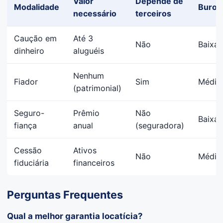
Valor
Depende de
Modalidade
Buroc
necessário
terceiros
Caução em
Até 3
Não
Baixa
dinheiro
aluguéis
Nenhum
Fiador
Sim
Média
(patrimonial)
Seguro-
Prêmio
Não
Baixa
fiança
anual
(seguradora)
Cessão
Ativos
Não
Média
fiduciária
financeiros
Perguntas Frequentes
Qual a melhor garantia locatícia?