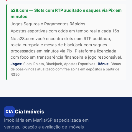
a28.com — Slots com RTP auditado e saques via Pix em
minutos
Jogos Seguros e Pagamentos Rápidos
Apostas esportivas com odds em tempo real a cada 15s
No a28.com você encontra slots com RTP auditado,
roleta europeia e mesas de blackjack com saques
processados em minutos via Pix. Plataforma licenciada
com foco em transparência financeira e jogo responsável.
Jogos:
Slots, Roleta, Blackjack, Apostas Esportivas ·
Bônus:
Bônus
de boas-vindas atualizado com free spins em depósitos a partir de
R$50
Cia Imóveis
CIA
Imobiliária em Marília/SP especializada em
vendas, locação e avaliação de imóveis