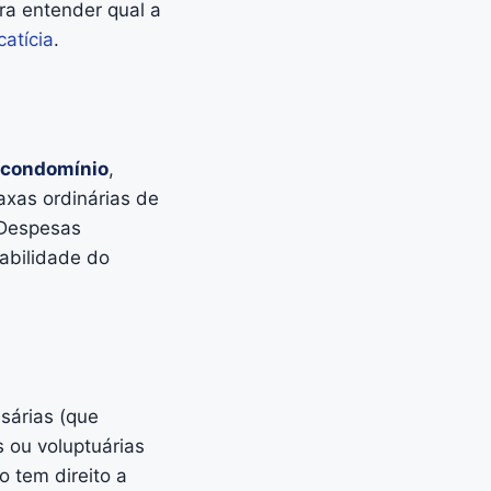
ra entender qual a
catícia
.
condomínio
,
axas ordinárias de
 Despesas
abilidade do
sárias (que
 ou voluptuárias
o tem direito a