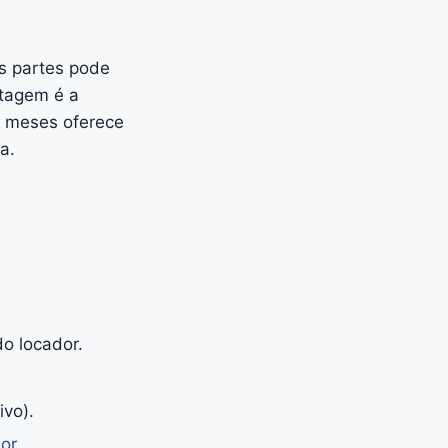
s partes pode
ntagem é a
30 meses oferece
a.
o locador.
ivo).
dor
.