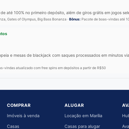
de até 100% no primeiro depósito, além de giros grátis em jogos se
anza, Gates of Olympus, Big Bass Bonanza ·
Bônus:
Pacote de boas-vindas até 10
utos
opeia e mesas de blackjack com saques processados em minutos via 
-vindas atualizado com free spins em depósitos a partir de R$50
COMPRAR
ALUGAR
AV
Imóveis à venda
Locação em Marília
Hub
Casas
Casas para alugar
Ava