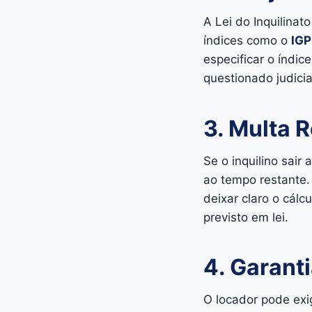
A Lei do Inquilinat
índices como o
IG
especificar o índic
questionado judici
3. Multa R
Se o inquilino sai
ao tempo restante.
deixar claro o cálc
previsto em lei.
4. Garanti
O locador pode exi