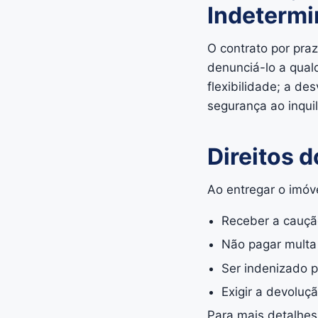
Indeterm
O contrato por pra
denunciá-lo a qual
flexibilidade; a de
segurança ao inqui
Direitos 
Ao entregar o imóvel
Receber a caução
Não pagar multa 
Ser indenizado p
Exigir a devoluç
Para mais detalhes