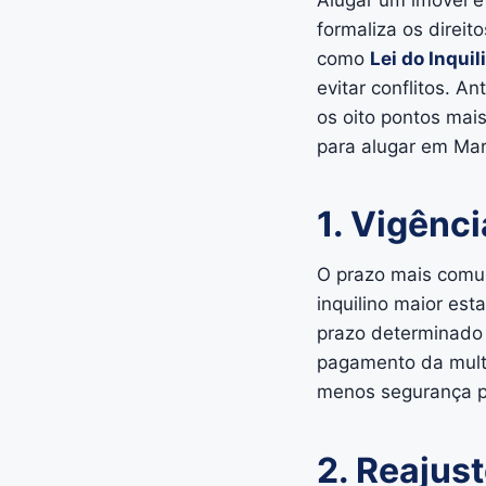
Alugar um imóvel é
formaliza os direit
como
Lei do Inquil
evitar conflitos. A
os oito pontos mai
para alugar em Mar
1. Vigênc
O prazo mais comu
inquilino maior est
prazo determinado 
pagamento da multa
menos segurança pa
2. Reajus