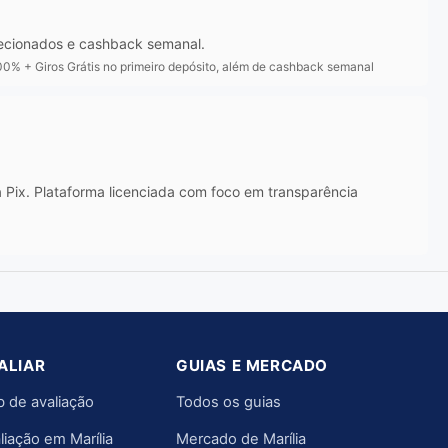
lecionados e cashback semanal.
0% + Giros Grátis no primeiro depósito, além de cashback semanal
Pix. Plataforma licenciada com foco em transparência
ALIAR
GUIAS E MERCADO
 de avaliação
Todos os guias
liação em Marília
Mercado de Marília