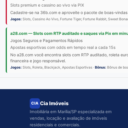
Slots premium e cassino ao vivo via PIX
Cadastre-se na 36b.com e aproveite o pacote de boas-vindas 
Jogos:
Slots, Cassino Ao Vivo, Fortune Tiger, Fortune Rabbit, Sweet Bon
a28.com — Slots com RTP auditado e saques via Pix em min
Jogos Seguros e Pagamentos Rápidos
Apostas esportivas com odds em tempo real a cada 15s
No a28.com você encontra slots com RTP auditado, roleta eur
financeira e jogo responsável.
Jogos:
Slots, Roleta, Blackjack, Apostas Esportivas ·
Bônus:
Bônus de boas
Cia Imóveis
CIA
Imobiliária em Marília/SP especializada em
vendas, locação e avaliação de imóveis
residenciais e comerciais.