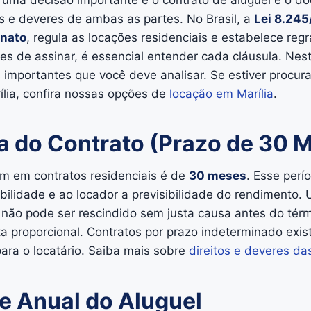
 uma decisão importante e o contrato de aluguel é o 
os e deveres de ambas as partes. No Brasil, a
Lei 8.245
inato
, regula as locações residenciais e estabelece regr
ntes de assinar, é essencial entender cada cláusula. Ne
s importantes que você deve analisar. Se estiver procu
ília, confira nossas opções de
locação em Marília
.
ia do Contrato (Prazo de 30 
m em contratos residenciais é de
30 meses
. Esse perí
abilidade e ao locador a previsibilidade do rendimento.
não pode ser rescindido sem justa causa antes do tér
 proporcional. Contratos por prazo indeterminado exi
ra o locatário. Saiba mais sobre
direitos e deveres da
te Anual do Aluguel