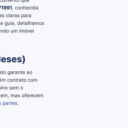
documento que
/1991
, conhecida
as claras para
ste guia, detalhamos
rando um imóvel
Meses)
odo garante ao
 Um contrato com
mino sem o
stem, mas oferecem
s partes
.