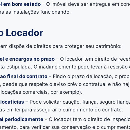
el em bom estado
– O imóvel deve ser entregue em co
s as instalações funcionando.
do Locador
ém dispõe de direitos para proteger seu patrimônio:
el e encargos no prazo
– O locador tem direito de rece
a estipulada. O inadimplemento pode levar à rescisão 
ao final do contrato
– Findo o prazo de locação, o prop
, desde que respeite o aviso prévio contratual e não ha
locações comerciais, por exemplo).
 locatícias
– Pode solicitar caução, fiança, seguro fianç
tas em lei para assegurar o cumprimento do contrato.
vel periodicamente
– O locador tem o direito de inspecio
mento, para verificar sua conservação e o cumpriment