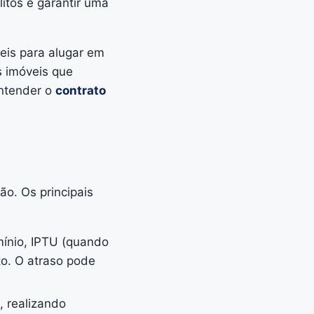
litos e garantir uma
eis para alugar em
s imóveis que
entender o
contrato
ão. Os principais
mínio, IPTU (quando
to. O atraso pode
, realizando