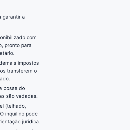
 garantir a
onibilizado com
o, pronto para
tário.
e demais impostos
tos transferem o
dado.
 a posse do
adas são vedadas.
l (telhado,
O inquilino pode
entação jurídica.