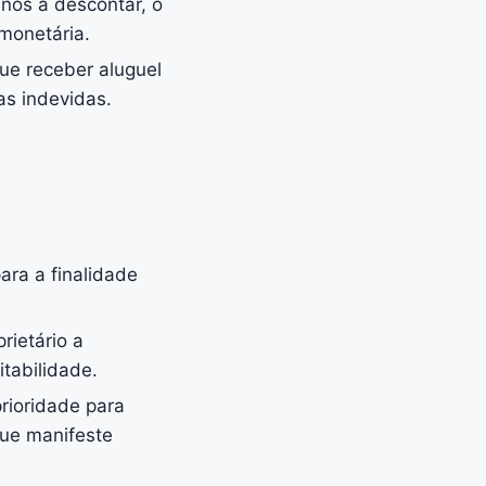
nos a descontar, o
monetária.
ue receber aluguel
as indevidas.
para a finalidade
rietário a
tabilidade.
rioridade para
que manifeste