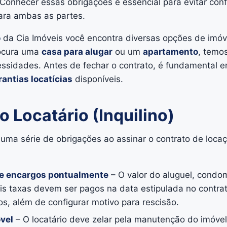
 Conhecer essas obrigações é essencial para evitar conf
para ambas as partes.
o
da Cia Imóveis você encontra diversas opções de imóv
rocura uma
casa para alugar
ou um
apartamento
, temo
sidades. Antes de fechar o contrato, é fundamental 
rantias locatícias
disponíveis.
 Locatário (Inquilino)
uma série de obrigações ao assinar o contrato de locaç
 e encargos pontualmente
– O valor do aluguel, condo
is taxas devem ser pagos na data estipulada no contra
os, além de configurar motivo para rescisão.
vel
– O locatário deve zelar pela manutenção do imóvel