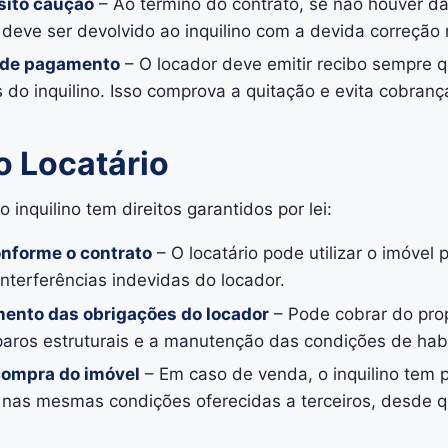
sito caução
– Ao término do contrato, se não houver da
deve ser devolvido ao inquilino com a devida correção 
o de pagamento
– O locador deve emitir recibo sempre q
s do inquilino. Isso comprova a quitação e evita cobranç
o Locatário
 inquilino tem direitos garantidos por lei:
onforme o contrato
– O locatário pode utilizar o imóvel 
nterferências indevidas do locador.
mento das obrigações do locador
– Pode cobrar do prop
paros estruturais e a manutenção das condições de habi
compra do imóvel
– Em caso de venda, o inquilino tem p
l nas mesmas condições oferecidas a terceiros, desde 