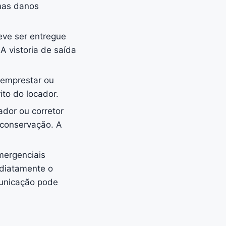
mas danos
eve ser entregue
A vistoria de saída
 emprestar ou
ito do locador.
ador ou corretor
e conservação. A
mergenciais
mediatamente o
municação pode