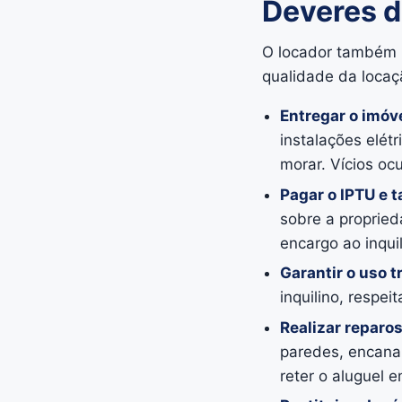
Deveres d
O locador também p
qualidade da locaç
Entregar o imóv
instalações elétr
morar. Vícios oc
Pagar o IPTU e 
sobre a propried
encargo ao inqui
Garantir o uso t
inquilino, respei
Realizar reparos
paredes, encanam
reter o aluguel 