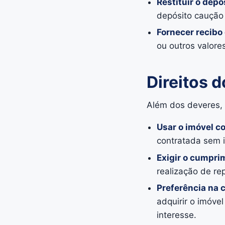
Restituir o depó
depósito caução 
Fornecer recib
ou outros valore
Direitos d
Além dos deveres, o
Usar o imóvel c
contratada sem i
Exigir o cumpri
realização de re
Preferência na 
adquirir o imóve
interesse.