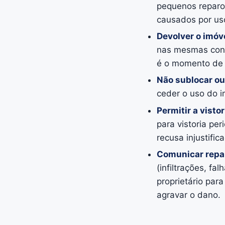
pequenos reparo
causados por us
Devolver o imóv
nas mesmas condi
é o momento de c
Não sublocar ou
ceder o uso do i
Permitir a visto
para vistoria pe
recusa injustifi
Comunicar repa
(infiltrações, fa
proprietário pa
agravar o dano.