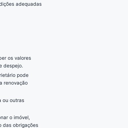
ndições adequadas
ber os valores
e despejo.
rietário pode
ja renovação
a ou outras
nar o imóvel,
o das obrigações