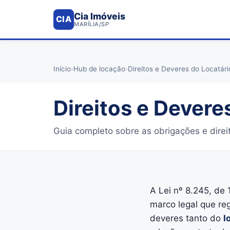
Cia Imóveis
CIA
MARÍLIA/SP
Início
›
Hub de locação
›
Direitos e Deveres do Locatár
Direitos e Devere
Guia completo sobre as obrigações e direito
A Lei nº 8.245, de
marco legal que reg
deveres tanto do
l