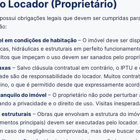
o Locador (Proprietário)
ossui obrigações legais que devem ser cumpridas para
ão:
el em condições de habitação
– O imóvel deve ser disp
icas, hidráulicas e estruturais em perfeito funcionament
ultos que impeçam o uso devem ser sanados pelo proprie
taxas
– Salvo cláusula contratual em contrário, o IPTU 
ade são de responsabilidade do locador. Muitos contra
lino, o que é permitido desde que expressamente acor
ranquilo do imóvel
– O proprietário não pode perturbar
tando a privacidade e o direito de uso. Visitas inesper
 estruturais
– Obras que envolvam a estrutura do imóve
entos principais) devem ser executadas pelo locador. 
em caso de negligência comprovada, mas deve buscar ori