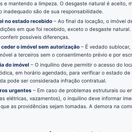
s e mantendo a limpeza. O desgaste natural é aceito, 
o inadequado são de sua responsabilidade.
el no estado recebido
– Ao final da locação, o imóvel d
ções em que foi recebido, exceto o desgaste natural. 
onferir possíveis diferenças.
 ceder o imóvel sem autorização
– É vedado sublocar,
móvel a terceiros sem o consentimento prévio e por escr
ria do imóvel
– O inquilino deve permitir o acesso do loc
riódica, em horário agendado, para verificar o estado d
cada pode ser considerada infração contratual.
ros urgentes
– Em caso de problemas estruturais ou e
lhas elétricas, vazamentos), o inquilino deve informar i
ra que as providências sejam tomadas. A demora na co